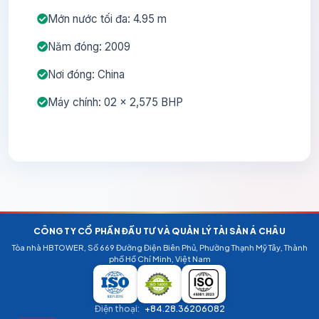
Mớn nước tối đa: 4.95 m
Năm đóng: 2009
Nơi đóng: China
Máy chính: 02 x 2,575 BHP
CÔNG TY CỔ PHẦN ĐẦU TƯ VÀ QUẢN LÝ TÀI SẢN Á CHÂU
Tòa nhà HB TOWER, Số 669 Đường Điện Biên Phủ, Phường Thạnh Mỹ Tây, Thành
phố Hồ Chí Minh, Việt Nam
Điện thoại:
+84.28.36206082