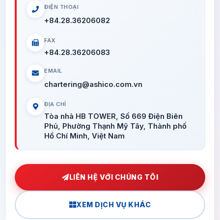
ĐIỆN THOẠI
+84.28.36206082
FAX
+84.28.36206083
EMAIL
chartering@ashico.com.vn
ĐỊA CHỈ
Tòa nhà HB TOWER, Số 669 Điện Biên
Phủ, Phường Thạnh Mỹ Tây, Thành phố
Hồ Chí Minh, Việt Nam
LIÊN HỆ VỚI CHÚNG TÔI
XEM DỊCH VỤ KHÁC