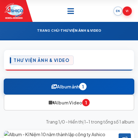
EN
VI
ONE SAIL - ONE SUCCESS
TRANG CHỦ
THƯ VIỆN ẢNH & VIDEO
THƯ VIỆN ẢNH & VIDEO
Album ảnh
1
Album Video
1
Trang 1/0 - Hiển thị 1-1 trong tổng số 1 album