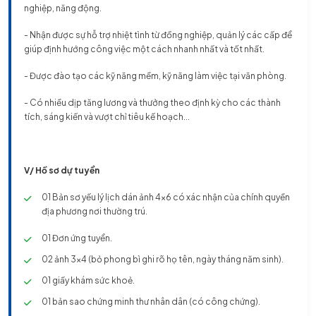
nghiệp, năng động.
- Nhận được sự hỗ trợ nhiệt tình từ đồng nghiệp, quản lý các cấp để
giúp định hướng công việc một cách nhanh nhất và tốt nhất.
- Được đào tạo các kỹ năng mềm, kỹ năng làm việc tại văn phòng.
- Có nhiều dịp tăng lương và thưởng theo định kỳ cho các thành
tích, sáng kiến và vượt chỉ tiêu kế hoạch...
V/ Hồ sơ dự tuyển
01 Bản sơ yếu lý lịch dán ảnh 4x6 có xác nhận của chính quyền
địa phương nơi thường trú.
01 Đơn ứng tuyển.
02 ảnh 3x4 (bỏ phong bì ghi rõ họ tên, ngày tháng năm sinh).
01 giấy khám sức khoẻ.
01 bản sao chứng minh thư nhân dân (có công chứng).