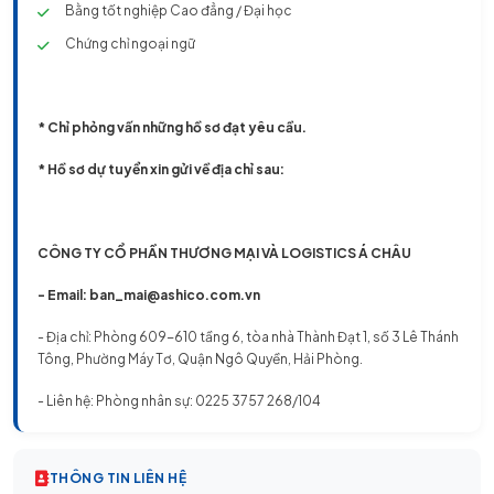
Bằng tốt nghiệp Cao đẳng / Đại học
Chứng chỉ ngoại ngữ
* Chỉ phỏng vấn những hồ sơ đạt yêu cầu.
* Hồ sơ dự tuyển xin gửi về địa chỉ sau:
CÔNG TY CỔ PHẦN THƯƠNG MẠI VÀ LOGISTICS Á CHÂU
- Email:
ban_mai@ashico.com.vn
- Địa chỉ: Phòng 609-610 tầng 6, tòa nhà Thành Đạt 1, số 3 Lê Thánh
Tông, Phường Máy Tơ, Quận Ngô Quyền, Hải Phòng.
- Liên hệ: Phòng nhân sự: 0225 3757 268/104
THÔNG TIN LIÊN HỆ