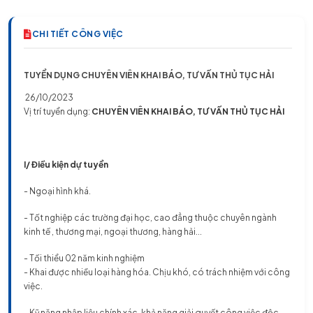
CHI TIẾT CÔNG VIỆC
TUYỂN DỤNG CHUYÊN VIÊN KHAI BÁO, TƯ VẤN THỦ TỤC HẢI
26/10/2023
Vị trí tuyển dụng:
CHUYÊN VIÊN KHAI BÁO, TƯ VẤN THỦ TỤC HẢI
I/
Điều kiện dự tuyển
- Ngoại hình khá.
- Tốt nghiệp các trường đại học, cao đẳng thuộc chuyên ngành
kinh tế , thương mại, ngoại thương, hàng hải...
- Tối thiểu 02 năm kinh nghiệm
- Khai được nhiều loại hàng hóa. Chịu khó, có trách nhiệm với công
việc.
- Kỹ năng nhập liệu chính xác, khả năng giải quyết công việc độc