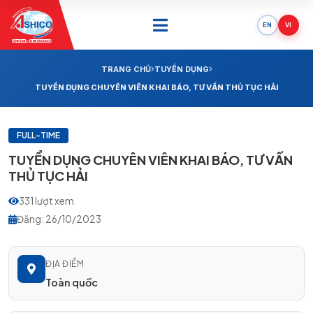
EN
VI
ONE SAIL - ONE SUCCESS
TRANG CHỦ
TUYỂN DỤNG
TUYỂN DỤNG CHUYÊN VIÊN KHAI BÁO, TƯ VẤN THỦ TỤC HẢI
FULL-TIME
TUYỂN DỤNG CHUYÊN VIÊN KHAI BÁO, TƯ VẤN
THỦ TỤC HẢI
331 lượt xem
Đăng: 26/10/2023
ĐỊA ĐIỂM
Toàn quốc