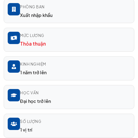
PHÒNG BAN
Xuất nhập khẩu
MỨC LƯƠNG
Thỏa thuận
KINH NGHIỆM
1 năm trở lên
HỌC VẤN
Đại học trở lên
SỐ LƯỢNG
1 vị trí