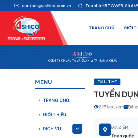
contact@ashico.com.vn
Tòa nhà HB TOWER, Số 669 
TRANG CHỦ
GIỚI T
ONE SAIL - ONE SUCCESS
A
SHICO
CÔNG TY CP ĐẦU TƯ VÀ QUẢN LÝ TÀI SẢN Á CHÂU
MENU
FULL-TIME
TUYỂN DỤN
TRANG CHỦ
299 lượt xem
Đăng
GIỚI THIỆU
ĐỊA ĐIỂM
DỊCH VỤ
Toàn quốc