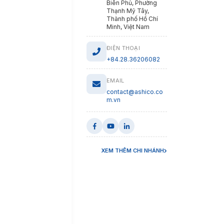
Biên Phủ, Phường
Thạnh Mỹ Tây,
Thành phố Hồ Chí
Minh, Việt Nam
ĐIỆN THOẠI
+84.28.36206082
EMAIL
contact@ashico.co
m.vn
XEM THÊM CHI NHÁNH