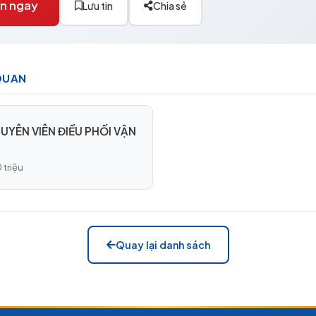
n ngay
Lưu tin
Chia sẻ
 QUAN
YÊN VIÊN ĐIỀU PHỐI VẬN
0 triệu
Quay lại danh sách