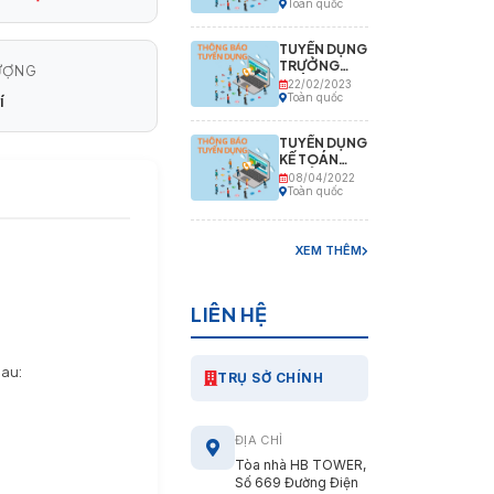
Toàn quốc
TUYỂN DỤNG
TRƯỞNG
ƯỢNG
PHÒNG KINH
22/02/2023
í
DOANH
Toàn quốc
TUYỂN DỤNG
KẾ TOÁN
TRƯỞNG
08/04/2022
Toàn quốc
XEM THÊM
LIÊN HỆ
sau:
TRỤ SỞ CHÍNH
ĐỊA CHỈ
Tòa nhà HB TOWER,
Số 669 Đường Điện