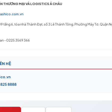
N THƯƠNG MẠI VÀ LOGISTICS Á CHÂU
ashico.com.vn
09 tầng 6, tòa nhà Thành Đạt, số 3 Lê Thánh Tông, Phường Máy Tơ, Quận 
 Ban - 0225 3569 366
ÊN HỆ
ico.vn
3825 8888