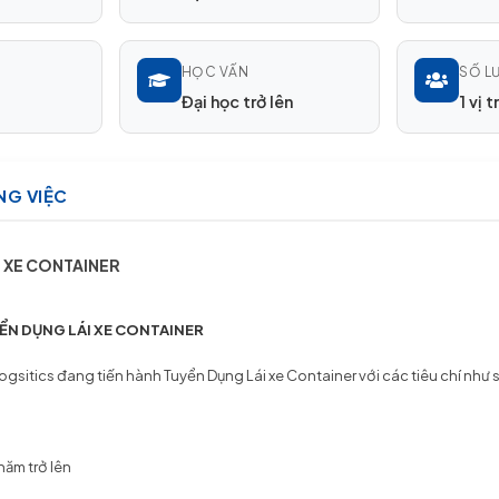
HỌC VẤN
SỐ L
Đại học trở lên
1 vị tr
NG VIỆC
I XE CONTAINER
N DỤNG LÁI XE CONTAINER
Logsitics đang tiến hành Tuyển Dụng Lái xe Container với các tiêu chí như 
năm trở lên