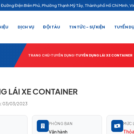
Đường Điện Biên Phủ, Phường Thạnh Mỹ Tây, Thành phố Hồ Chí Minh, V
HIỆU
DỊCH VỤ
ĐỘI TÀU
TIN TỨC - SỰ KIỆN
TUYỂN D
TRANG CHỦ
TUYỂN DỤNG
TUYỂN DỤNG LÁI XE CONTAINER
G LÁI XE CONTAINER
: 03/03/2023
PHÒNG BAN
MỨC 
Thỏa
Vận hành