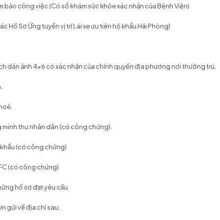
ảm bảo công việc (Có sổ khám sức khỏe xác nhận của Bệnh Viện)
c Hồ Sơ Ứng tuyển vị trí Lái xe ưu tiên hộ khẩu Hải Phòng)
 lịch dán ảnh 4x6 có xác nhận của chính quyền địa phương nơi thường trú.
.
hoẻ.
g minh thư nhân dân (có công chứng).
ộ khẩu (có công chứng)
 FC (có công chứng)
hững hồ sơ đạt yêu cầu.
xin gửi về địa chỉ sau: