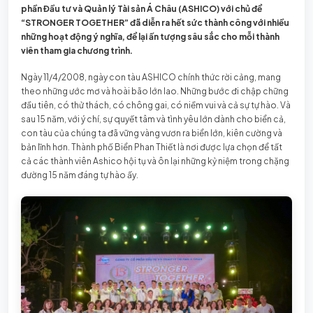
phần Đầu tư và Quản lý Tài sản Á Châu (ASHICO) với chủ để
“STRONGER TOGETHER” đã diễn ra hết sức thành công với nhiều
những hoạt động ý nghĩa, để lại ấn tượng sâu sắc cho mỗi thành
viên tham gia chương trình.
Ngày 11/4/2008, ngày con tàu ASHICO chính thức rời cảng, mang
theo những ước mơ và hoài bão lớn lao. Những bước đi chập chững
đầu tiên, có thử thách, có chông gai, có niềm vui và cả sự tự hào. Và
sau 15 năm, với ý chí, sự quyết tâm và tình yêu lớn dành cho biển cả,
con tàu của chúng ta đã vững vàng vươn ra biển lớn, kiên cường và
bản lĩnh hơn. Thành phố Biển Phan Thiết là nơi được lựa chọn để tất
cả các thành viên Ashico hội tụ và ôn lại những kỷ niệm trong chặng
đường 15 năm đáng tự hào ấy.