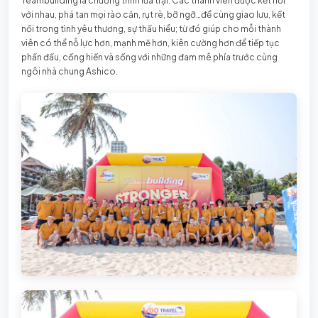
Teambuilding là chương trình lửa trại. Các thành viên được kết nối
với nhau, phá tan mọi rào cản, rụt rè, bỡ ngỡ…để cùng giao lưu, kết
nối trong tình yêu thương, sự thấu hiểu; từ đó giúp cho mỗi thành
viên có thể nỗ lực hơn, mạnh mẽ hơn, kiên cường hơn để tiếp tục
phấn đấu, cống hiến và sống với những đam mê phía trước cùng
ngôi nhà chung Ashico.