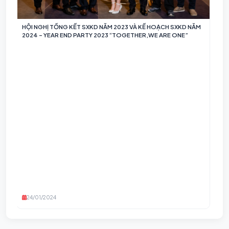
HỘI NGHỊ TỔNG KẾT SXKD NĂM 2023 VÀ KẾ HOẠCH SXKD NĂM
2024 - YEAR END PARTY 2023 “TOGETHER,WE ARE ONE”
24/01/2024