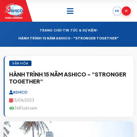
EN
VI
ONE SAIL - ONE SUCCESS
TRANG CHỦ
TIN TỨC & SỰ KIỆN
HÀNH TRÌNH 15 NĂM ASHICO - "STRONGER TOGETHER"
VĂN HÓA
HÀNH TRÌNH 15 NĂM ASHICO - "STRONGER
TOGETHER"
ASHICO
13/04/2023
368 lượt xem