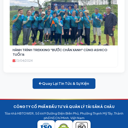
HỘ
)
HÀNH TRÌNH TREKKING "BƯỚC CHÂN XANH" CÙNG ASHICO
TUỔI 16
23/04/2024
Quay Lại Tin Tức & Sự Kiện
CÔNG TY CỔ PHẦN ĐẦU TƯ VÀ QUẢN LÝ TÀI SẢN Á CHÂU
Tòa nhà HB TOWER, Số 669 Đường Điện Biên Phủ, Phường Thạnh Mỹ Tây, Thành
phố Hồ Chí Minh, Việt Nam