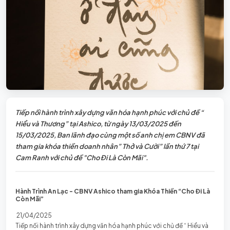
Tiếp nối hành trình xây dựng văn hóa hạnh phúc với chủ đề “
Hiểu và Thương” tại Ashico, từ ngày 13/03/2025 đến
15/03/2025, Ban lãnh đạo cùng một số anh chị em CBNV đã
tham gia khóa thiền doanh nhân” Thở và Cười” lần thứ 7 tại
Cam Ranh với chủ đề "Cho Đi Là Còn Mãi".
Hành Trình An Lạc - CBNV Ashico tham gia Khóa Thiền “Cho Đi Là
Còn Mãi”
21/04/2025
Tiếp nối hành trình xây dựng văn hóa hạnh phúc với chủ đề “ Hiểu và