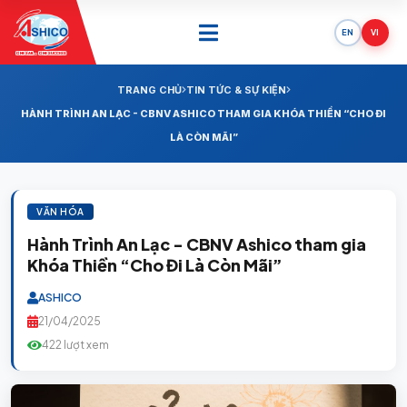
EN
VI
ONE SAIL - ONE SUCCESS
TRANG CHỦ
TIN TỨC & SỰ KIỆN
HÀNH TRÌNH AN LẠC - CBNV ASHICO THAM GIA KHÓA THIỀN “CHO ĐI
LÀ CÒN MÃI”
VĂN HÓA
Hành Trình An Lạc - CBNV Ashico tham gia
Khóa Thiền “Cho Đi Là Còn Mãi”
ASHICO
21/04/2025
422 lượt xem