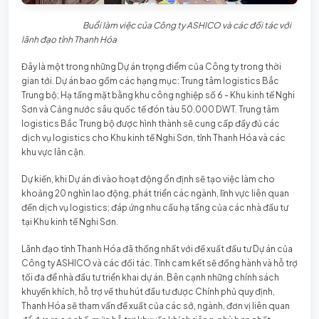
Buổi làm việc của Công ty ASHICO và các đối tác với
lãnh đạo tỉnh Thanh Hóa
Đây là một trong những Dự án trọng điểm của Công ty trong thời
gian tới. Dự án bao gồm các hạng mục: Trung tâm logistics Bắc
Trung bộ; Hạ tầng mặt bằng khu công nghiệp số 6 - Khu kinh tế Nghi
Sơn và Cảng nước sâu quốc tế đón tàu 50.000 DWT. Trung tâm
logistics Bắc Trung bộ được hình thành sẽ cung cấp đầy đủ các
dịch vụ logistics cho Khu kinh tế Nghi Sơn, tỉnh Thanh Hóa và các
khu vực lân cận.
Dự kiến, khi Dự án đi vào hoạt động ổn định sẽ tạo việc làm cho
khoảng 20 nghìn lao động, phát triển các ngành, lĩnh vực liên quan
đến dịch vụ logistics; đáp ứng nhu cầu hạ tầng của các nhà đầu tư
tại Khu kinh tế Nghi Sơn.
Lãnh đạo tỉnh Thanh Hóa đã thống nhất với đề xuất đầu tư Dự án của
Công ty ASHICO và các đối tác. Tỉnh cam kết sẽ đồng hành và hỗ trợ
tối đa để nhà đầu tư triển khai dự án. Bên cạnh những chính sách
khuyến khích, hỗ trợ về thu hút đầu tư được Chính phủ quy định,
Thanh Hóa sẽ tham vấn đề xuất của các sở, ngành, đơn vị liên quan