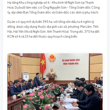
Hạ tầng Khu công nghiệp số 6 - Khu kinh tế Nghi Sơn tại Thanh
Hoá. Dự buổi làm việc có Ông Nguyễn Sơn - Tổng Giám đốc Công
ty, đại diện Ban Tổng Giám đốc và Giám đốc các đơn vị phụ trách.
Dự án có quy mô dự kiến 395 ha, với tổng vốn đầu tư 6 nghìn tỷ
đồng, được xây dựng thuộc địa giới các xã, phường: Mai Lâm, Tĩnh
Hải, Hải Yến (thị xã Nghi Sơn, tỉnh Thanh Hóa). Trong đó, 370 ha đất
KCN số 6 và 25 ha đất thuộc quy hoạch cảng biển.