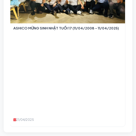
ASHICO MỪNG SINH NHẬT TUỔI 17 (11/04/2008 – 11/04/2025)
HÀ
TU
i
21/04/2025