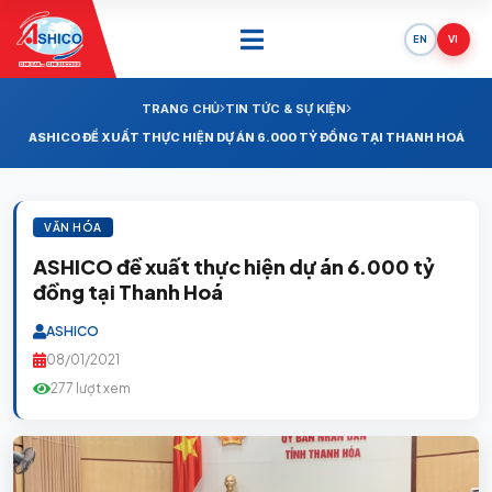
EN
VI
ONE SAIL - ONE SUCCESS
TRANG CHỦ
TIN TỨC & SỰ KIỆN
ASHICO ĐỀ XUẤT THỰC HIỆN DỰ ÁN 6.000 TỶ ĐỒNG TẠI THANH HOÁ
VĂN HÓA
ASHICO đề xuất thực hiện dự án 6.000 tỷ
đồng tại Thanh Hoá
ASHICO
08/01/2021
277 lượt xem