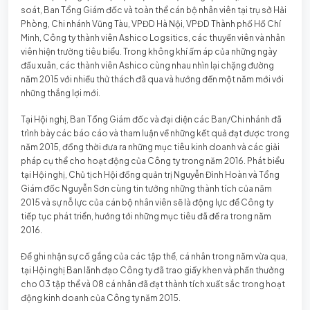
soát, Ban Tổng Giám đốc và toàn thể cán bộ nhân viên tại trụ sở Hải
Phòng, Chi nhánh Vũng Tàu, VPĐD Hà Nội, VPĐD Thành phố Hồ Chí
Minh, Công ty thành viên Ashico Logsitics, các thuyền viên và nhân
viên hiện trường tiêu biểu. Trong không khí ấm áp của những ngày
đầu xuân, các thành viên Ashico cùng nhau nhìn lại chặng đường
năm 2015 với nhiều thử thách đã qua và hướng đến một năm mới với
những thắng lợi mới.
Tại Hội nghị, Ban Tổng Giám đốc và đại diện các Ban/Chi nhánh đã
trình bày các báo cáo và tham luận về những kết quả đạt được trong
năm 2015, đồng thời đưa ra những mục tiêu kinh doanh và các giải
pháp cụ thể cho hoạt động của Công ty trong năm 2016. Phát biểu
tại Hội nghị, Chủ tịch Hội đồng quản trị Nguyễn Đình Hoàn và Tổng
Giám đốc Nguyễn Sơn cùng tin tưởng những thành tích của năm
2015 và sự nỗ lực của cán bộ nhân viên sẽ là động lực để Công ty
tiếp tục phát triển, hướng tới những mục tiêu đã đề ra trong năm
2016.
Để ghi nhận sự cố gắng của các tập thể, cá nhân trong năm vừa qua,
tại Hội nghị Ban lãnh đạo Công ty đã trao giấy khen và phần thưởng
cho 03 tập thể và 08 cá nhân đã đạt thành tích xuất sắc trong hoạt
động kinh doanh của Công ty năm 2015.