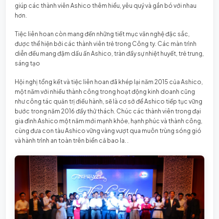
giúp các thành viên Ashico thêm hiểu, yêu quý và gắn bó với nhau
hơn.
Tiệc liên hoan còn mang đến những tiết mục văn nghệ đặc sắc,
được thể hiện bởi các thành viên trẻ trong Công ty. Các màn trình
diễn đều mang đậm dấu ấn Ashico, tràn đầy sự nhiệt huyết, trẻ trung,
sáng tạo
Hội nghị tổng kết và tiệc liên hoan đã khép lại năm 2015 của Ashico,
một năm với nhiều thành công trong hoạt động kinh doanh cũng
như công tác quản trị điều hành, sẽ là cơ sở để Ashico tiếp tục vững
bước trong năm 2016 đầy thử thách. Chúc các thành viên trong đại
gia đình Ashico một năm mới mạnh khỏe, hạnh phúc và thành công,
cùng đưa con tàu Ashico vững vàng vượt qua muôn trùng sóng gió
và hành trình an toàn trên biển cả bao la. .