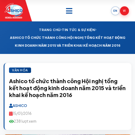
EN
VI
ONE SAIL - ONE SUCCESS
TRANG CHỦ
TIN TỨC & SỰ KIỆN
ASHICO TỔ CHỨC THÀNH CÔNG HỘI NGHỊ TỔNG KẾT HOẠT ĐỘNG
KINH DOANH NĂM 2015 VÀ TRIỂN KHAI KẾ HOẠCH NĂM 2016
VĂN HÓA
Ashico tổ chức thành công Hội nghị tổng
kết hoạt động kinh doanh năm 2015 và triển
khai kế hoạch năm 2016
ASHICO
15/01/2016
238 lượt xem