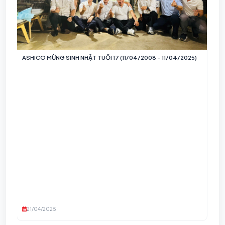
ASHICO MỪNG SINH NHẬT TUỔI 17 (11/04/2008 – 11/04/2025)
HÀ
TU
i
21/04/2025