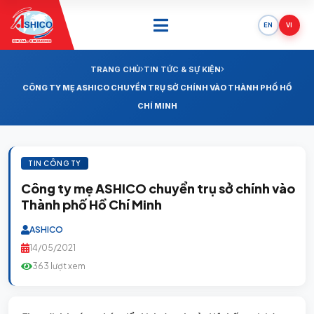
EN
VI
ONE SAIL - ONE SUCCESS
TRANG CHỦ
TIN TỨC & SỰ KIỆN
CÔNG TY MẸ ASHICO CHUYỂN TRỤ SỞ CHÍNH VÀO THÀNH PHỐ HỒ
CHÍ MINH
TIN CÔNG TY
Công ty mẹ ASHICO chuyển trụ sở chính vào
Thành phố Hồ Chí Minh
ASHICO
14/05/2021
363 lượt xem