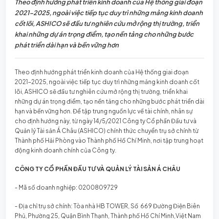
Theo định hướng phát triển kinh doanh của Hệ thống giai đoạn
2021-2025, ngoài việc tiếp tục duy trì những mảng kinh doanh
cốt lõi, ASHICO sẽ đầu tư nghiên cứu mở rộng thị trường, triển
khai những dự án trọng điểm, tạo nền tảng cho những bước
phát triển dài hạn và bền vững hơn
Theo định hướng phát triển kinh doanh của Hệ thống giai đoạn
2021-2025, ngoài việc tiếp tục duy trì những mảng kinh doanh cốt
lõi, ASHICO sẽ đầu tư nghiên cứu mở rộng thị trường, triển khai
những dự án trọng điểm, tạo nền tảng cho những bước phát triển dài
hạn và bền vững hơn. Để tập trung nguồn lực về tài chính, nhân sự
cho định hướng này, từ ngày 14/5/2021 Công ty Cổ phần Đầu tư và
Quản lý Tài sản Á Châu (ASHICO) chính thức chuyển trụ sở chính từ
Thành phố Hải Phòng vào Thành phố Hồ Chí Minh, nơi tập trung hoạt
động kinh doanh chính của Công ty.
CÔNG TY CỔ PHẦN ĐẦU TƯ VÀ QUẢN LÝ TÀI SẢN Á CHÂU
- Mã số doanh nghiệp: 0200809729
- Địa chỉ trụ sở chính: Tòa nhà HB TOWER, Số 669 Đường Điện Biên
Phủ, Phường 25, Quận Bình Thạnh, Thành phố Hồ Chí Minh,Việt Nam