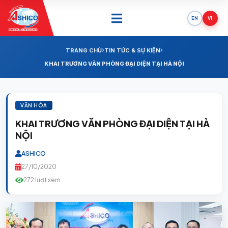
EN
VI
ONE SAIL - ONE SUCCESS
TRANG CHỦ
TIN TỨC & SỰ KIỆN
KHAI TRƯƠNG VĂN PHÒNG ĐẠI DIỆN TẠI HÀ NỘI
VĂN HÓA
KHAI TRƯƠNG VĂN PHÒNG ĐẠI DIỆN TẠI HÀ
NỘI
ASHICO
27/10/2020
272 lượt xem