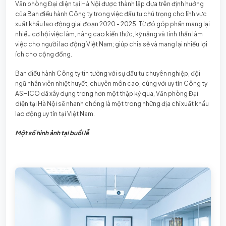
Văn phòng Đại diện tại Hà Nội được thành lập dựa trên định hướng
của Ban điều hành Công ty trong việc đầu tư chú trọng cho lĩnh vực
xuất khẩu lao động giai đoạn 2020 - 2025. Từ đó góp phần mang lại
nhiều cơ hội việc làm, nâng cao kiến thức, kỹ năng và tinh thần làm
việc cho người lao động Việt Nam; giúp chia sẻ và mang lại nhiều lợi
ích cho cộng đồng.
Ban điều hành Công ty tin tưởng với sự đầu tư chuyên nghiệp, đội
ngũ nhân viên nhiệt huyết, chuyên môn cao, cùng với uy tín Công ty
ASHICO đã xây dựng trong hơn một thập kỷ qua, Văn phòng Đại
diện tại Hà Nội sẽ nhanh chóng là một trong những địa chỉ xuất khẩu
lao động uy tín tại Việt Nam.
Một số hình ảnh tại buổi lễ