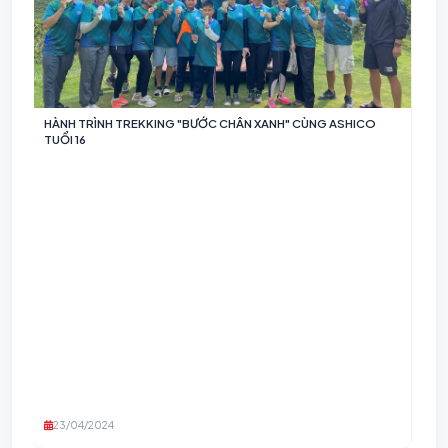
HỘ
)
HÀNH TRÌNH TREKKING "BƯỚC CHÂN XANH" CÙNG ASHICO
TUỔI 16
23/04/2024
2