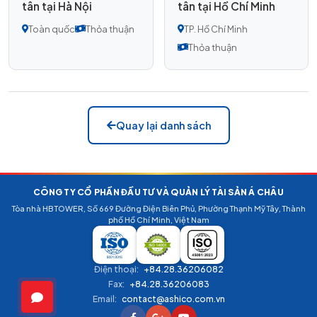
tân tại Hà Nội
tân tại Hồ Chí Minh
Toàn quốc
Thỏa thuận
TP. Hồ Chí Minh
Thỏa thuận
Quay lại danh sách
CÔNG TY CỔ PHẦN ĐẦU TƯ VÀ QUẢN LÝ TÀI SẢN Á CHÂU
Tòa nhà HB TOWER, Số 669 Đường Điện Biên Phủ, Phường Thạnh Mỹ Tây, Thành
phố Hồ Chí Minh, Việt Nam
Điện thoại:
+84.28.36206082
Fax:
+84.28.36206083
Email:
contact@ashico.com.vn