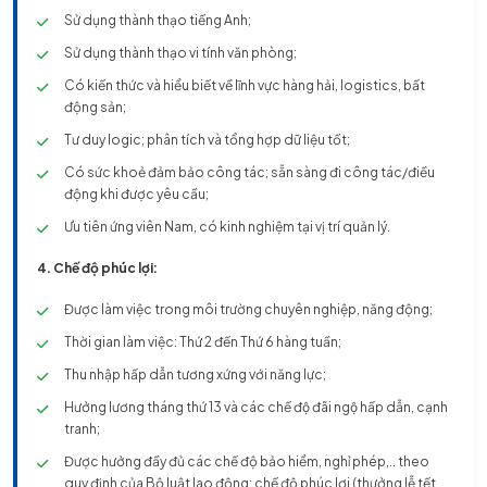
Sử dụng thành thạo tiếng Anh;
Sử dụng thành thạo vi tính văn phòng;
Có kiến thức và hiểu biết về lĩnh vực hàng hải, logistics, bất
động sản;
Tư duy logic; phân tích và tổng hợp dữ liệu tốt;
Có sức khoẻ đảm bảo công tác; sẵn sàng đi công tác/điều
động khi được yêu cầu;
Ưu tiên ứng viên Nam, có kinh nghiệm tại vị trí quản lý.
4. Chế độ phúc lợi:
Được làm việc trong môi trường chuyên nghiệp, năng động;
Thời gian làm việc: Thứ 2 đến Thứ 6 hàng tuần;
Thu nhập hấp dẫn tương xứng với năng lực;
Hưởng lương tháng thứ 13 và các chế độ đãi ngộ hấp dẫn, cạnh
tranh;
Được hưởng đầy đủ các chế độ bảo hiểm, nghỉ phép,.. theo
quy định của Bộ luật lao động; chế độ phúc lợi (thưởng lễ tết,