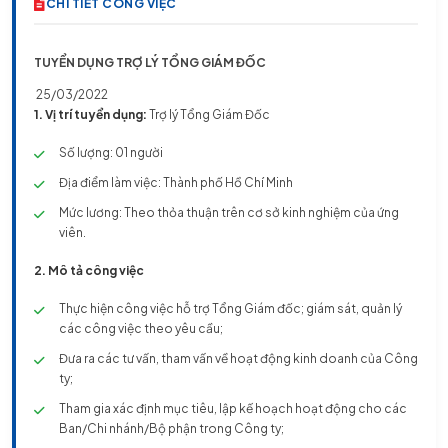
CHI TIẾT CÔNG VIỆC
TUYỂN DỤNG TRỢ LÝ TỔNG GIÁM ĐỐC
25/03/2022
1. Vị trí tuyển dụng:
Trợ lý Tổng Giám Đốc
Số lượng: 01 người
Địa điểm làm việc: Thành phố Hồ Chí Minh
Mức lương: Theo thỏa thuận trên cơ sở kinh nghiệm của ứng
viên.
2. Mô tả công việc
Thực hiện công việc hỗ trợ Tổng Giám đốc; giám sát, quản lý
các công việc theo yêu cầu;
Đưa ra các tư vấn, tham vấn về hoạt động kinh doanh của Công
ty;
Tham gia xác định mục tiêu, lập kế hoạch hoạt động cho các
Ban/Chi nhánh/Bộ phận trong Công ty;