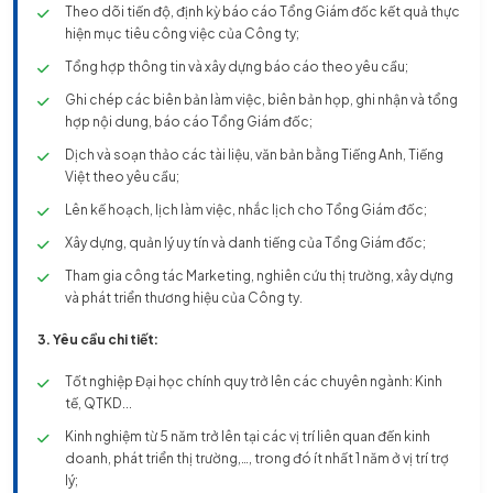
Theo dõi tiến độ, định kỳ báo cáo Tổng Giám đốc kết quả thực
hiện mục tiêu công việc của Công ty;
Tổng hợp thông tin và xây dựng báo cáo theo yêu cầu;
Ghi chép các biên bản làm việc, biên bản họp, ghi nhận và tổng
hợp nội dung, báo cáo Tổng Giám đốc;
Dịch và soạn thảo các tài liệu, văn bản bằng Tiếng Anh, Tiếng
Việt theo yêu cầu;
Lên kế hoạch, lịch làm việc, nhắc lịch cho Tổng Giám đốc;
Xây dựng, quản lý uy tín và danh tiếng của Tổng Giám đốc;
Tham gia công tác Marketing, nghiên cứu thị trường, xây dựng
và phát triển thương hiệu của Công ty.
3. Yêu cầu chi tiết:
Tốt nghiệp Đại học chính quy trở lên các chuyên ngành: Kinh
tế, QTKD...
Kinh nghiệm từ 5 năm trở lên tại các vị trí liên quan đến kinh
doanh, phát triển thị trường,…, trong đó ít nhất 1 năm ở vị trí trợ
lý;