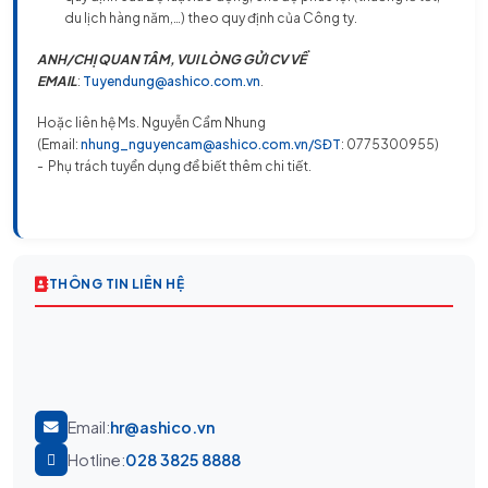
du lịch hàng năm,…) theo quy định của Công ty.
ANH/CHỊ QUAN TÂM, VUI LÒNG GỬI CV VỀ
EMAIL
:
Tuyendung@ashico.com.vn
.
Hoặc liên hệ Ms. Nguyễn Cẩm Nhung
(Email:
nhung_nguyencam@ashico.com.vn/SĐT
: 0775300955)
- Phụ trách tuyển dụng để biết thêm chi tiết.
THÔNG TIN LIÊN HỆ
Email:
hr@ashico.vn
Hotline:
028 3825 8888