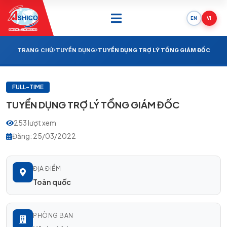
EN
VI
ONE SAIL - ONE SUCCESS
TRANG CHỦ
TUYỂN DỤNG
TUYỂN DỤNG TRỢ LÝ TỔNG GIÁM ĐỐC
FULL-TIME
TUYỂN DỤNG TRỢ LÝ TỔNG GIÁM ĐỐC
253 lượt xem
Đăng: 25/03/2022
ĐỊA ĐIỂM
Toàn quốc
PHÒNG BAN